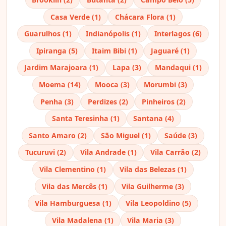
Casa Verde (1)
Chácara Flora (1)
Guarulhos (1)
Indianópolis (1)
Interlagos (6)
Ipiranga (5)
Itaim Bibi (1)
Jaguaré (1)
Jardim Marajoara (1)
Lapa (3)
Mandaqui (1)
Moema (14)
Mooca (3)
Morumbi (3)
Penha (3)
Perdizes (2)
Pinheiros (2)
Santa Teresinha (1)
Santana (4)
Santo Amaro (2)
São Miguel (1)
Saúde (3)
Tucuruvi (2)
Vila Andrade (1)
Vila Carrão (2)
Vila Clementino (1)
Vila das Belezas (1)
Vila das Mercês (1)
Vila Guilherme (3)
Vila Hamburguesa (1)
Vila Leopoldino (5)
Vila Madalena (1)
Vila Maria (3)