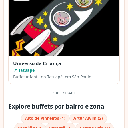
Universo da Criança
📍 Tatuape
Buffet infantil no Tatuapé, em São Paulo.
PUBLICIDADE
Explore buffets por bairro e zona
Alto de Pinheiros (1)
Artur Alvim (2)
Brooklin (2)
Butantã (2)
Campo Belo (5)