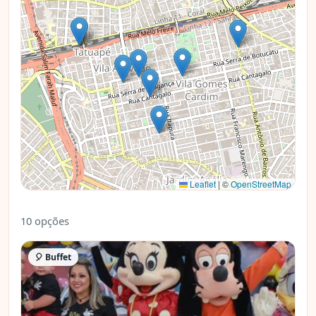
Leaflet
|
©
OpenStreetMap
10 opções
🎈 Buffet