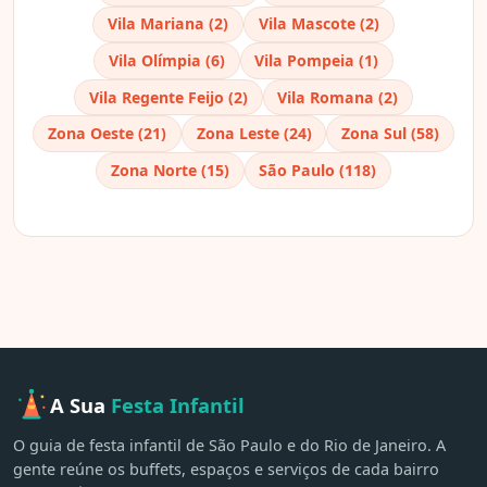
Vila Mariana (2)
Vila Mascote (2)
Vila Olímpia (6)
Vila Pompeia (1)
Vila Regente Feijo (2)
Vila Romana (2)
Zona Oeste (21)
Zona Leste (24)
Zona Sul (58)
Zona Norte (15)
São Paulo (118)
A Sua
Festa Infantil
O guia de festa infantil de São Paulo e do Rio de Janeiro. A
gente reúne os buffets, espaços e serviços de cada bairro