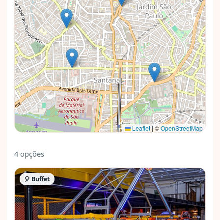
Leaflet
|
©
OpenStreetMap
4 opções
🎈 Buffet