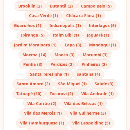
Brooklin (2)
Butantã (2)
Campo Belo (5)
Casa Verde (1)
Chácara Flora (1)
Guarulhos (1)
Indianópolis (1)
Interlagos (6)
Ipiranga (5)
Itaim Bibi (1)
Jaguaré (1)
Jardim Marajoara (1)
Lapa (3)
Mandaqui (1)
Moema (14)
Mooca (3)
Morumbi (3)
Penha (3)
Perdizes (2)
Pinheiros (2)
Santa Teresinha (1)
Santana (4)
Santo Amaro (2)
São Miguel (1)
Saúde (3)
Tatuapé (10)
Tucuruvi (2)
Vila Andrade (1)
Vila Carrão (2)
Vila das Belezas (1)
Vila das Mercês (1)
Vila Guilherme (3)
Vila Hamburguesa (1)
Vila Leopoldino (5)