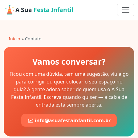
A Sua
Festa Infantil
Início
Contato
Vamos conversar?
Ficou com uma dúvida, tem uma sugestão, viu algo
para corrigir ou quer colocar o seu espaço no
guia? A gente adora saber de quem usa o A Sua
Festa Infantil. Escreva quando quiser — a caixa de
entrada está sempre aberta.
✉️
info@asuafestainfantil.com.br