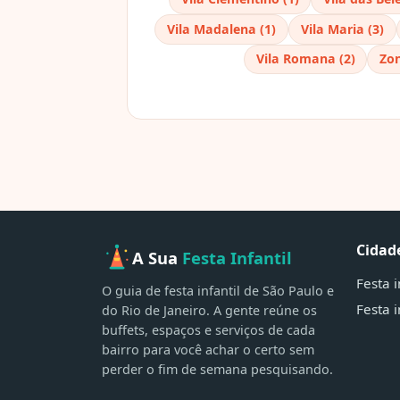
Vila Madalena (1)
Vila Maria (3)
Vila Romana (2)
Zon
Cidad
A Sua
Festa Infantil
Festa 
O guia de festa infantil de São Paulo e
Festa i
do Rio de Janeiro. A gente reúne os
buffets, espaços e serviços de cada
bairro para você achar o certo sem
perder o fim de semana pesquisando.