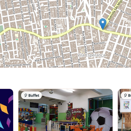
🎈 Buffet
🎈 B