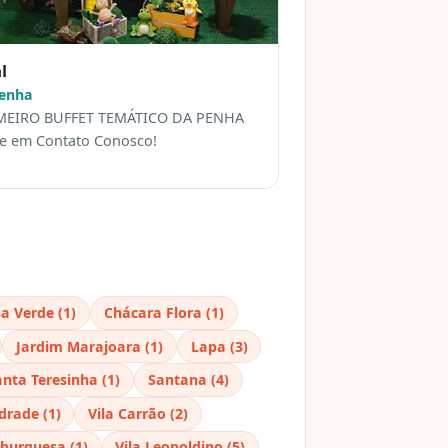
l
Penha
MEIRO BUFFET TEMÁTICO DA PENHA
re em Contato Conosco!
a Verde (1)
Chácara Flora (1)
Jardim Marajoara (1)
Lapa (3)
anta Teresinha (1)
Santana (4)
drade (1)
Vila Carrão (2)
burguesa (1)
Vila Leopoldino (5)