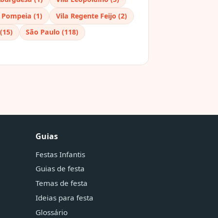
a Pompeia (1)
Vila Regente Feijo (2)
(15)
São Paulo (118)
Guias
Festas Infantis
Guias de festa
Temas de festa
Ideias para festa
Glossário