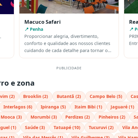
Macuco Safari
Rea
📍 Penha
📍 
Proporcionar alegria, divertimento,
PRI
.
conforto e qualidade aos nossos clientes
Ent
cuidando de cada detalhe para tornar o…
PUBLICIDADE
rro e zona
vim (2)
Brooklin (2)
Butantã (2)
Campo Belo (5)
Cas
Interlagos (6)
Ipiranga (5)
Itaim Bibi (1)
Jaguaré (1)
Mooca (3)
Morumbi (3)
Perdizes (2)
Pinheiros (2)
S
guel (1)
Saúde (3)
Tatuapé (10)
Tucuruvi (2)
Vila An
ezas (1)
Vila das Mercês (1)
Vila Guilherme (3)
Vila Ham