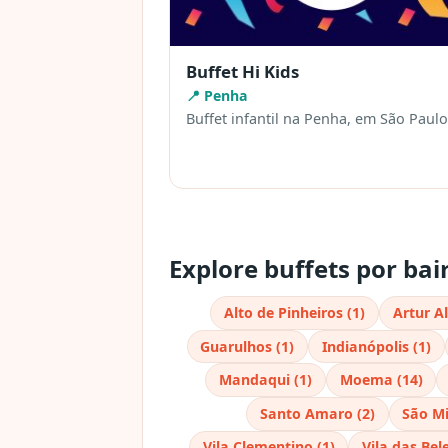
Buffet Hi Kids
📍 Penha
Buffet infantil na Penha, em São Paulo
Explore buffets por bai
Alto de Pinheiros (1)
Artur Al
Guarulhos (1)
Indianópolis (1)
Mandaqui (1)
Moema (14)
Santo Amaro (2)
São Mi
Vila Clementino (1)
Vila das Bel