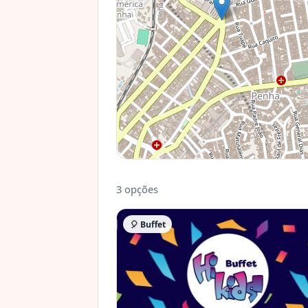
3 opções
🎈 Buffet