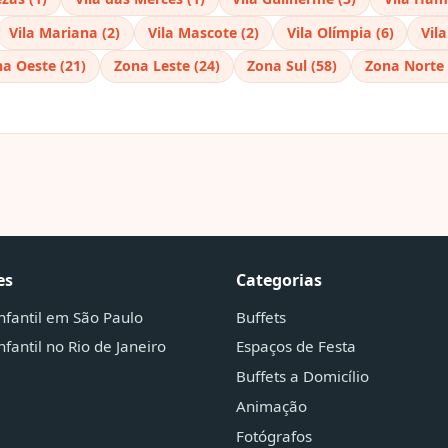
Vila Mariana (2)
Vila Mascote (2)
Vila Olímpia (6)
Vil
a Oeste (21)
Zona Leste (24)
Zona Sul (58)
Zona Norte 
es
Categorias
infantil em São Paulo
Buffets
nfantil no Rio de Janeiro
Espaços de Festa
Buffets a Domicílio
Animação
Fotógrafos