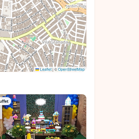
Leaflet
|
©
OpenStreetMap
uffet