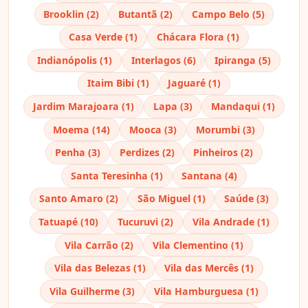
Brooklin (2)
Butantã (2)
Campo Belo (5)
Casa Verde (1)
Chácara Flora (1)
Indianópolis (1)
Interlagos (6)
Ipiranga (5)
Itaim Bibi (1)
Jaguaré (1)
Jardim Marajoara (1)
Lapa (3)
Mandaqui (1)
Moema (14)
Mooca (3)
Morumbi (3)
Penha (3)
Perdizes (2)
Pinheiros (2)
Santa Teresinha (1)
Santana (4)
Santo Amaro (2)
São Miguel (1)
Saúde (3)
Tatuapé (10)
Tucuruvi (2)
Vila Andrade (1)
Vila Carrão (2)
Vila Clementino (1)
Vila das Belezas (1)
Vila das Mercês (1)
Vila Guilherme (3)
Vila Hamburguesa (1)