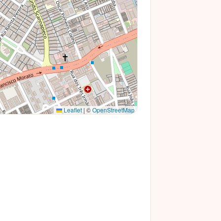
Leaflet
|
©
OpenStreetMap