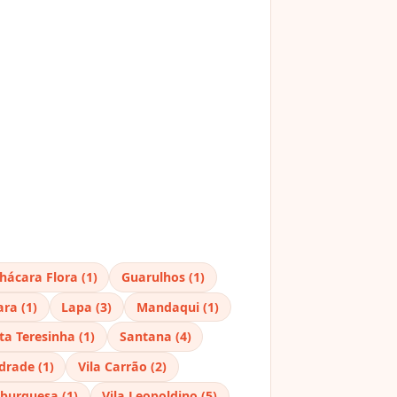
hácara Flora (1)
Guarulhos (1)
ra (1)
Lapa (3)
Mandaqui (1)
ta Teresinha (1)
Santana (4)
drade (1)
Vila Carrão (2)
burguesa (1)
Vila Leopoldino (5)