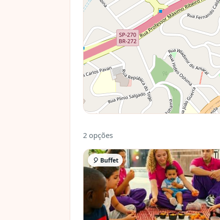
2 opções
🎈 Buffet