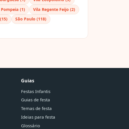
a Pompeia (1)
Vila Regente Feijo (2)
(15)
São Paulo (118)
Guias
Festas Infantis
Guias de festa
Temas de festa
Ideias para festa
Glossário