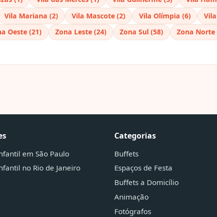
Vila Mariana (2)
Vila Mascote (2)
Vila Olímpia (6)
Vil
a Oeste (21)
Zona Leste (24)
Zona Sul (58)
Zona Norte 
es
Categorias
infantil em São Paulo
Buffets
nfantil no Rio de Janeiro
Espaços de Festa
Buffets a Domicílio
Animação
Fotógrafos