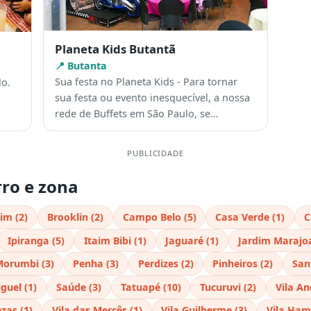
Planeta Kids Butantã
📍 Butanta
Sua festa no Planeta Kids - Para tornar
lo.
sua festa ou evento inesquecível, a nossa
rede de Buffets em São Paulo, se…
PUBLICIDADE
rro e zona
im (2)
Brooklin (2)
Campo Belo (5)
Casa Verde (1)
C
Ipiranga (5)
Itaim Bibi (1)
Jaguaré (1)
Jardim Marajoa
orumbi (3)
Penha (3)
Perdizes (2)
Pinheiros (2)
San
guel (1)
Saúde (3)
Tatuapé (10)
Tucuruvi (2)
Vila An
ezas (1)
Vila das Mercês (1)
Vila Guilherme (3)
Vila Ham