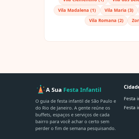
Vila Madalena (1)
Vila Maria (3)
Vila Romana (2)
Zon
Cidad
A Sua
Festa Infantil
Festa 
O guia de festa infantil de São Paulo e
Festa i
do Rio de Janeiro. A gente reúne os
buffets, espaços e serviços de cada
bairro para você achar o certo sem
perder o fim de semana pesquisando.