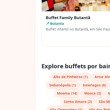
Buffet Family Butantã
📍 Butanta
Buffet infantil no Butantã, em São Pau
Explore buffets por bai
Alto de Pinheiros (1)
Artur Alv
Indianópolis (1)
Interlagos (6)
Moema (14)
Mooca (3)
M
Santo Amaro (2)
São Mi
Vila Clementino (1)
Vila das Bel