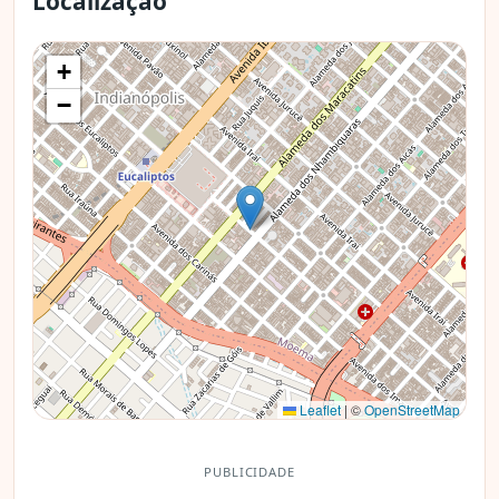
Localização
+
−
Leaflet
|
©
OpenStreetMap
PUBLICIDADE