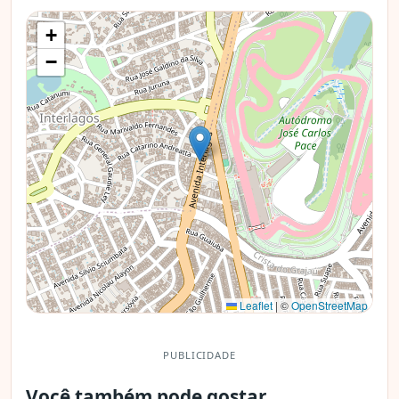
+
−
Leaflet
|
©
OpenStreetMap
PUBLICIDADE
Você também pode gostar