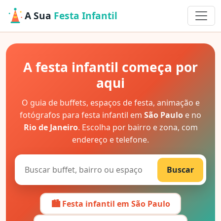
A Sua
Festa Infantil
A festa infantil começa por
aqui
O guia de buffets, espaços de festa, animação e
fotógrafos para festa infantil em
São Paulo
e no
Rio de Janeiro
. Escolha por bairro e zona, com
endereço e telefone.
Buscar
🏙️ Festa infantil em São Paulo